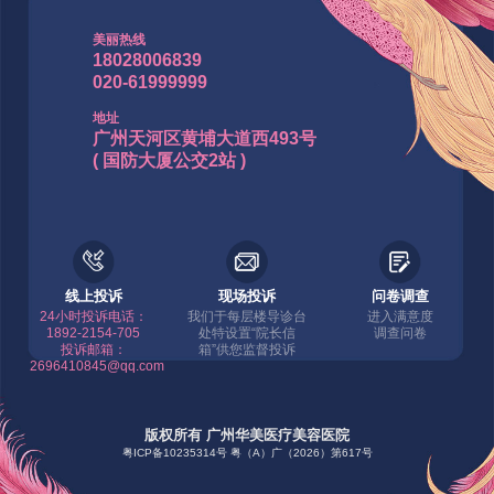
美丽热线
18028006839
020-61999999
地址
广州天河区黄埔大道西493号
( 国防大厦公交2站 )
线上投诉
现场投诉
问卷调查
24小时投诉电话：
我们于每层楼导诊台
进入满意度
1892-2154-705
处特设置“院长信
调查问卷
投诉邮箱：
箱”供您监督投诉
2696410845@qq.com
版权所有 广州华美医疗美容医院
粤ICP备10235314号
粤（A）广（2026）第617号